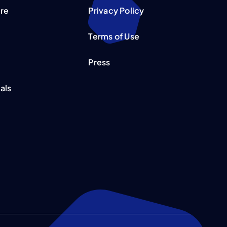
re
Privacy Policy
Terms of Use
Press
als