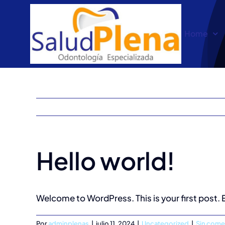
Saltar
al
Home
contenido
Hello world!
Welcome to WordPress. This is your first post. Ed
Por
adminplenas
|
julio 11, 2024
|
Uncategorized
|
Sin come