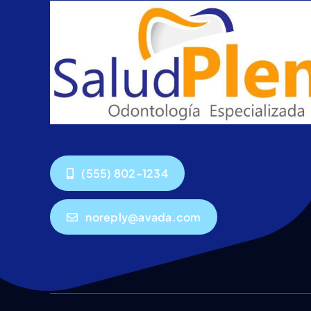
(555) 802-1234
noreply@avada.com