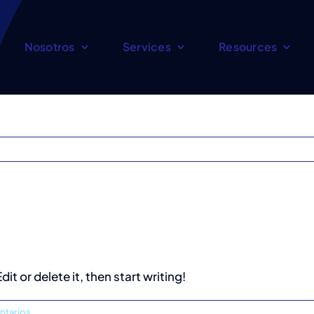
Nosotros
Services
Resources
it or delete it, then start writing!
ntarios